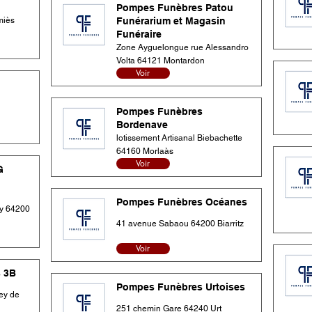
Pompes Funèbres Patou
miès
Funérarium et Magasin
Funéraire
Zone Ayguelongue rue Alessandro
Volta 64121 Montardon
Voir
Pompes Funèbres
Bordenave
lotissement Artisanal Biebachette
64160 Morlaàs
Voir
G
Pompes Funèbres Océanes
y 64200
41 avenue Sabaou 64200 Biarritz
Voir
 3B
Pompes Funèbres Urtoises
ey de
251 chemin Gare 64240 Urt