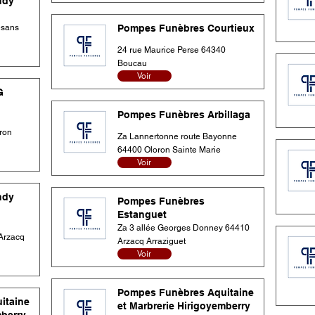
ndy
esans
Pompes Funèbres Courtieux
24 rue Maurice Perse 64340
Boucau
Voir
G
Pompes Funèbres Arbillaga
ron
Za Lannertonne route Bayonne
64400 Oloron Sainte Marie
Voir
ndy
Pompes Funèbres
Estanguet
Za 3 allée Georges Donney 64410
Arzacq
Arzacq Arraziguet
Voir
Pompes Funèbres Aquitaine
itaine
et Marbrerie Hirigoyemberry