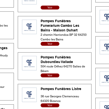
Voir
Pompes Funèbres
Funerarium Cambo Les
bo les
Bains - Maison Duhart
2 chemin Harriondoa BP 32 64250
Cambo les Bains
Voir
nges
 Arudy
Pompes Funèbres
Dubourdieu Vallade
504 route Orthez 64270 Salies de
Béarn
Voir
 sur
Pompes Funèbres Listre
36 rue Georges Clemenceau
64320 Bizanos
Voir