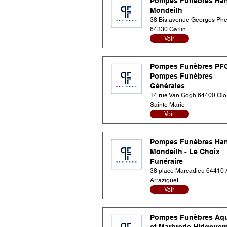
Pompes Funèbres Ha
Mondeilh
38 Bis avenue Georges Ph
64330 Garlin
Voir
Pompes Funèbres PF
Pompes Funèbres
Générales
14 rue Van Gogh 64400 Olo
Sainte Marie
Voir
Pompes Funèbres Ha
Mondeilh - Le Choix
Funéraire
38 place Marcadieu 64410 
Arraziguet
Voir
Pompes Funèbres Aqu