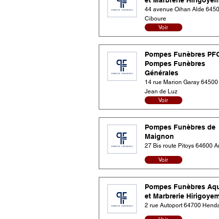
et Marbrerie Hirigoye
44 avenue Oihan Alde 645
Ciboure
Voir
Pompes Funèbres PF
Pompes Funèbres
Générales
14 rue Marion Garay 64500 
Jean de Luz
Voir
Pompes Funèbres de
Maignon
27 Bis route Pitoys 64600 A
Voir
Pompes Funèbres Aqu
et Marbrerie Hirigoye
2 rue Autoport 64700 Hend