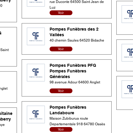
mberry
rue Duconte 64500 Saint Jean de
00
Luz
Voir
Pompes Funèbres des 2
G
Vallées
40 chemin Saules 64520 Bidache
Voir
Saint
Pompes Funèbres PFG
Pompes Funèbres
Générales
98 avenue Adour 64600 Anglet
nglet
Voir
Pompes Funèbres
Landaboure
itaine
Maison Zubiburua route
mberry
Departementale 918 64780 Ossès
aye
Voir