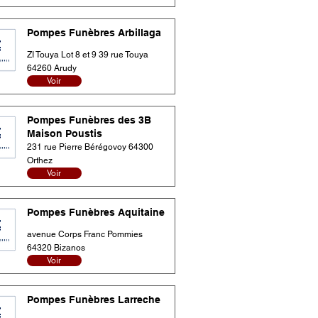
Pompes Funèbres Arbillaga
ZI Touya Lot 8 et 9 39 rue Touya
64260 Arudy
Voir
Pompes Funèbres des 3B
Maison Poustis
231 rue Pierre Bérégovoy 64300
Orthez
Voir
Pompes Funèbres Aquitaine
avenue Corps Franc Pommies
64320 Bizanos
Voir
Pompes Funèbres Larreche