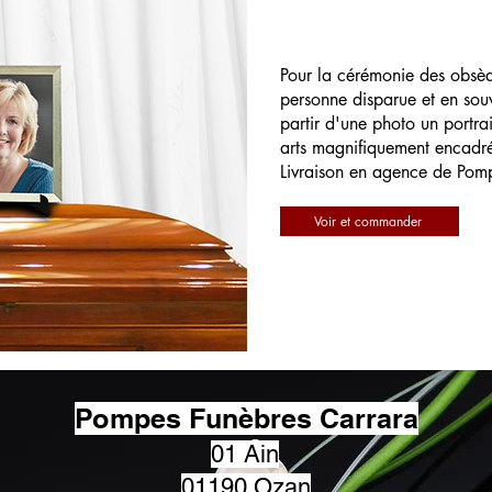
Pour la cérémonie des obsè
personne disparue et en souv
partir d'une photo un portrai
arts magnifiquement encadr
Livraison en agence de Pom
Voir et commander
Pompes Funèbres Carrara
01 Ain
01190 Ozan