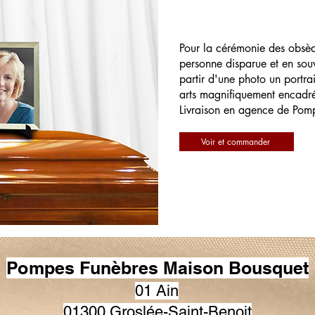
Pour la cérémonie des obsè
personne disparue et en souv
partir d'une photo un portrai
arts magnifiquement encadr
Livraison en agence de Pom
Voir et commander
Pompes Funèbres Maison Bousquet
01 Ain
01300 Groslée-Saint-Benoit