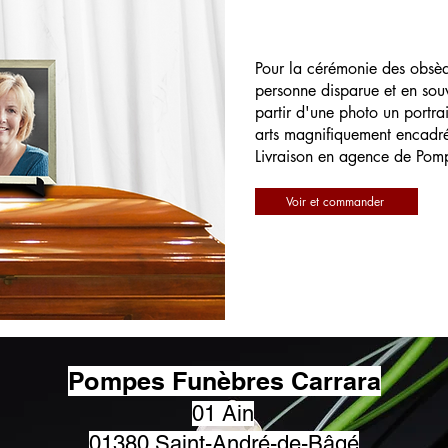
Pour la cérémonie des obsè
personne disparue et en souv
partir d'une photo un portrai
arts magnifiquement encadr
Livraison en agence de Pom
Voir et commander
Pompes Funèbres Carrara
01 Ain
01380 Saint-André-de-Bâgé