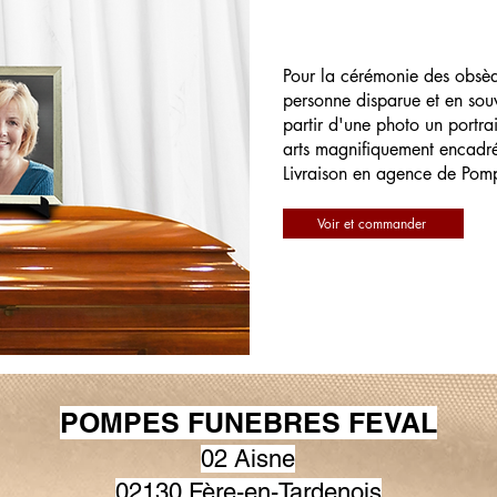
Pour la cérémonie des obsè
personne disparue et en souv
partir d'une photo un portrai
arts magnifiquement encadr
Livraison en agence de Pom
Voir et commander
POMPES FUNEBRES FEVAL
02 Aisne
02130 Fère-en-Tardenois