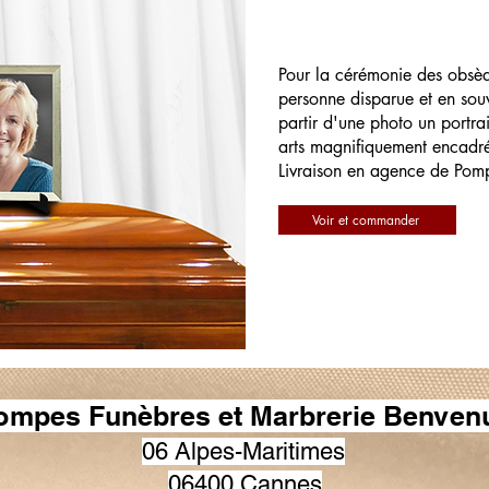
Pour la cérémonie des obsè
personne disparue et en souv
partir d'une photo un portrai
arts magnifiquement encadr
Livraison en agence de Pom
Voir et commander
ompes Funèbres et Marbrerie Benvenu
06 Alpes-Maritimes
06400 Cannes