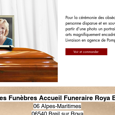
Pour la cérémonie des obsè
personne disparue et en souv
partir d'une photo un portrai
arts magnifiquement encadr
Livraison en agence de Pom
Voir et commander
s Funèbres Accueil Funeraire Roya 
06 Alpes-Maritimes
06540 Breil sur Roya