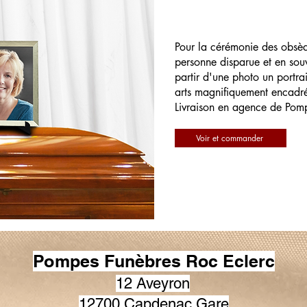
Pour la cérémonie des obsè
personne disparue et en souv
partir d'une photo un portrai
arts magnifiquement encadr
Livraison en agence de Pom
Voir et commander
Pompes Funèbres Roc Eclerc
12 Aveyron
12700 Capdenac Gare