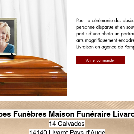
Pour la cérémonie des obsè
personne disparue et en souv
partir d'une photo un portrai
arts magnifiquement encadr
Livraison en agence de Pom
Voir et commander
es Funèbres Maison Funéraire Livaro
14 Calvados
14140 Livarot Pays d'Auge