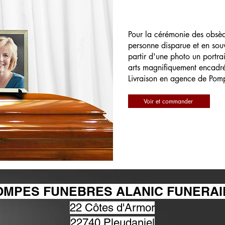
Pour la cérémonie des obsè
personne disparue et en souv
partir d'une photo un portrai
arts magnifiquement encadr
Livraison en agence de Pom
Voir et commander
OMPES FUNEBRES ALANIC FUNERAI
22 Côtes d'Armor
22740 Pleudaniel