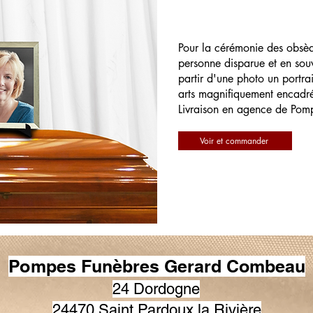
Pour la cérémonie des obsè
personne disparue et en souv
partir d'une photo un portrai
arts magnifiquement encadr
Livraison en agence de Pom
Voir et commander
Pompes Funèbres Gerard Combeau
24 Dordogne
24470 Saint Pardoux la Rivière