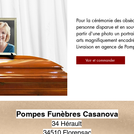
Pour la cérémonie des obsè
personne disparue et en souv
partir d'une photo un portrai
arts magnifiquement encadr
Livraison en agence de Pom
Voir et commander
Pompes Funèbres Casanova
34 Hérault
34510 Florensac