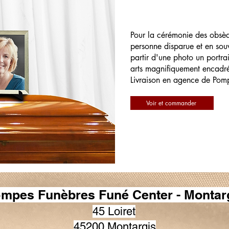
Pour la cérémonie des obsè
personne disparue et en souv
partir d'une photo un portrai
arts magnifiquement encadr
Livraison en agence de Pom
Voir et commander
mpes Funèbres Funé Center - Montar
45 Loiret
45200 Montargis