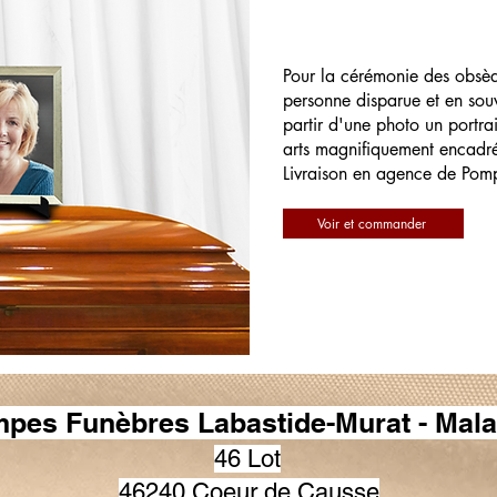
Pour la cérémonie des obsè
personne disparue et en souv
partir d'une photo un portrai
arts magnifiquement encadr
Livraison en agence de Pom
Voir et commander
pes Funèbres Labastide-Murat - Mala
46 Lot
46240 Coeur de Causse