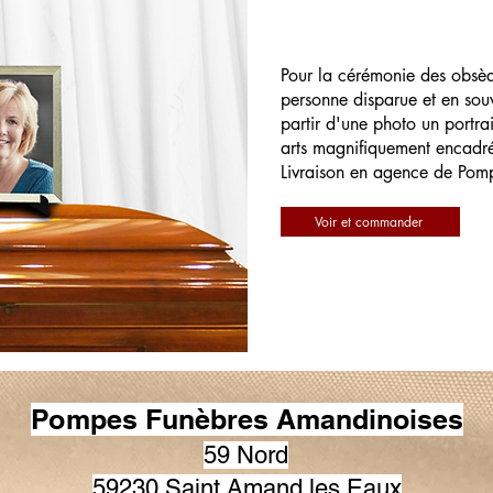
Pour la cérémonie des obsè
personne disparue et en souv
partir d'une photo un portrai
arts magnifiquement encadr
Livraison en agence de Pom
Voir et commander
Pompes Funèbres Amandinoises
59 Nord
59230 Saint Amand les Eaux