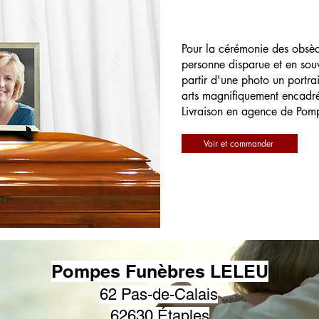
Pour la cérémonie des obsè
personne disparue et en souv
partir d'une photo un portrai
arts magnifiquement encadr
Livraison en agence de Pom
Voir et commander
Pompes Funèbres LELEU
62 Pas-de-Calais
62630 Étaples