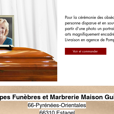
Pour la cérémonie des obsè
personne disparue et en souv
partir d'une photo un portrai
arts magnifiquement encadr
Livraison en agence de Pom
Voir et commander
es Funèbres et Marbrerie Maison Gu
66-Pyrénées-Orientales
66310 Estagel