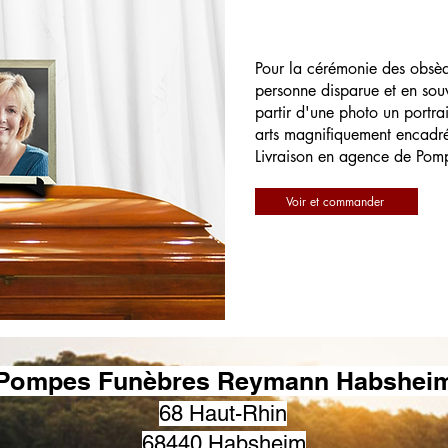
Pour la cérémonie des obsè
personne disparue et en souv
partir d'une photo un portrai
arts magnifiquement encadr
Livraison en agence de Pom
Voir et commander
Pompes Funèbres Reymann Habshei
68 Haut-Rhin
68440 Habsheim