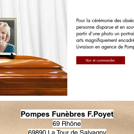
Pour la cérémonie des obsè
personne disparue et en souv
partir d'une photo un portrai
arts magnifiquement encadr
Livraison en agence de Pom
Voir et commander
Pompes Funèbres F.Poyet
69 Rhône
69890 La Tour de Salvagny