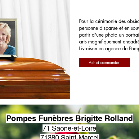
Pour la cérémonie des obsè
personne disparue et en souv
partir d'une photo un portrai
arts magnifiquement encadr
Livraison en agence de Pom
Voir et commander
Pompes Funèbres Brigitte Rolland
71 Saone-et-Loire
71380 Saint-Marcel