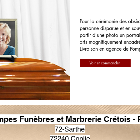
Pour la cérémonie des obsè
personne disparue et en souv
partir d'une photo un portrai
arts magnifiquement encadr
Livraison en agence de Pom
Voir et commander
pes Funèbres et Marbrerie Crétois -
72-Sarthe
72240 Conlie