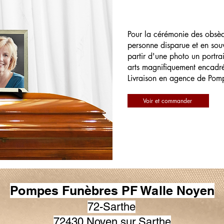
Pour la cérémonie des obsè
personne disparue et en souv
partir d'une photo un portrai
arts magnifiquement encadr
Livraison en agence de Pom
Voir et commander
Pompes Funèbres PF Walle Noyen
72-Sarthe
72430 Noyen sur Sarthe