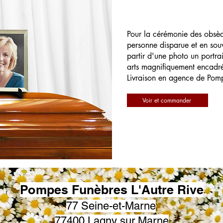
Pour la cérémonie des obsè
personne disparue et en souv
partir d'une photo un portrai
arts magnifiquement encadr
Livraison en agence de Pom
Voir et commander
Pompes Funèbres L'Autre Rive
77 Seine-et-Marne
77400 Lagny sur Marne