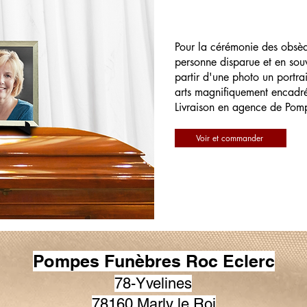
Pour la cérémonie des obsè
personne disparue et en souv
partir d'une photo un portrai
arts magnifiquement encadr
Livraison en agence de Pom
Voir et commander
Pompes Funèbres Roc Eclerc
78-Yvelines
78160 Marly le Roi