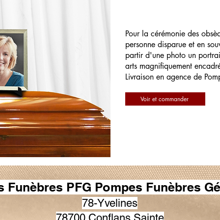
Pour la cérémonie des obsè
personne disparue et en souv
partir d'une photo un portrai
arts magnifiquement encadr
Livraison en agence de Pom
Voir et commander
 Funèbres PFG Pompes Funèbres Gé
78-Yvelines
78700 Conflans Sainte