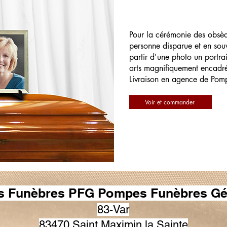
Pour la cérémonie des obsè
personne disparue et en souv
partir d'une photo un portrai
arts magnifiquement encadr
Livraison en agence de Pom
Voir et commander
 Funèbres PFG Pompes Funèbres Gé
83-Var
83470 Saint Maximin la Sainte