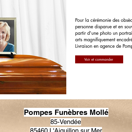
Pour la cérémonie des obsè
personne disparue et en souv
partir d'une photo un portrai
arts magnifiquement encadr
Livraison en agence de Pom
Voir et commander
Pompes Funèbres Mollé
85-Vendée
85460 L'Aiguillon sur Mer