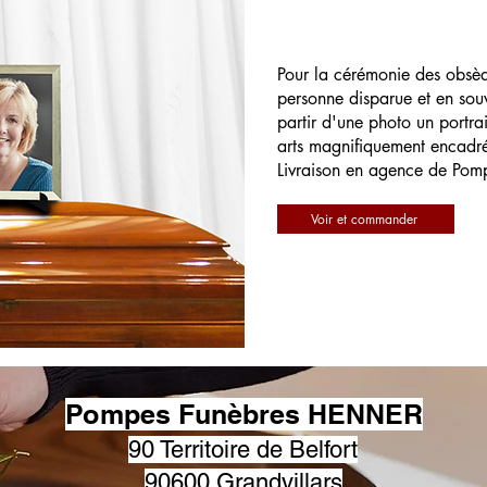
Pour la cérémonie des obsè
personne disparue et en souv
partir d'une photo un portrai
arts magnifiquement encadr
Livraison en agence de Pom
Voir et commander
Pompes Funèbres HENNER
90 Territoire de Belfort
90600 Grandvillars