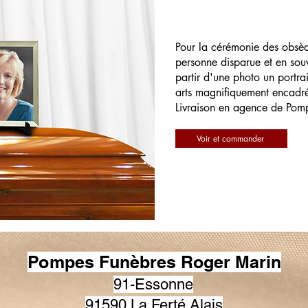
Pour la cérémonie des obsè
personne disparue et en souv
partir d'une photo un portrai
arts magnifiquement encadr
Livraison en agence de Pom
Voir et commander
Pompes Funèbres Roger Marin
91-Essonne
91590 La Ferté Alais