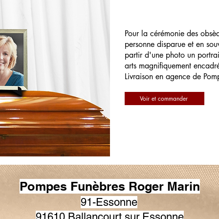
Pour la cérémonie des obsè
personne disparue et en souv
partir d'une photo un portrai
arts magnifiquement encadr
Livraison en agence de Pom
Voir et commander
Pompes Funèbres Roger Marin
91-Essonne
91610 Ballancourt sur Essonne