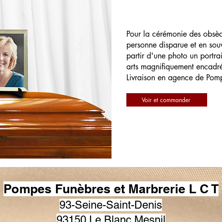
Pour la cérémonie des obsè
personne disparue et en souv
partir d'une photo un portrai
arts magnifiquement encadr
Livraison en agence de Pom
Voir et commander
Pompes Funèbres et Marbrerie L C T
93-Seine-Saint-Denis
93150 Le Blanc Mesnil