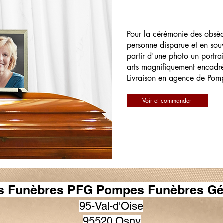
Pour la cérémonie des obsè
personne disparue et en souv
partir d'une photo un portrai
arts magnifiquement encadr
Livraison en agence de Pom
Voir et commander
 Funèbres PFG Pompes Funèbres Gé
95-Val-d'Oise
95520 Osny