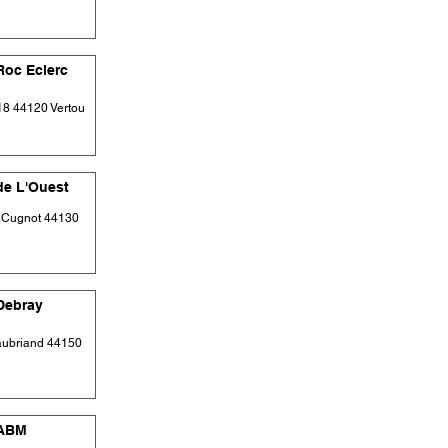
oc Eclerc
18 44120 Vertou
e L'Ouest
h Cugnot 44130
Debray
aubriand 44150
 ABM