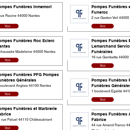
ompes Funèbres Inmemori
Pompes Funèbres e
Funeroc
rue Racine 44000 Nantes
2 rue Gaston Veil 44000
Voir
Voir
ompes Funèbres Roc Eclerc
Pompes Funèbres 
antes
Lemarchand Servic
Funéraires
chaussée Madeleine 44000 Nantes
16 rue Gambetta 44000
Voir
Voir
ompes Funèbres PFG Pompes
unèbres Générales
Pompes Funèbres 
Funèbres Générale
boulevard Anglais 44100 Nantes
1 boulevard Egalité 44
Voir
Voir
ompes Funèbres et Marbrerie
abrice
Pompes Funèbres 
Fabrice
 rue Paluel 44110 Châteaubriant
44 rue Amand Franco 4
Voir