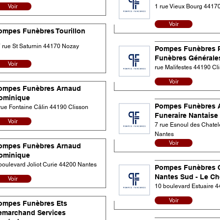
Voir
1 rue Vieux Bourg 4417
Voir
ompes Funèbres Tourillon
 rue St Saturnin 44170 Nozay
Pompes Funèbres 
Funèbres Générale
Voir
rue Malifestes 44190 Cl
Voir
ompes Funèbres Arnaud
ominique
Pompes Funèbres 
rue Fontaine Câlin 44190 Clisson
Funeraire Nantaise
Voir
7 rue Esnoul des Chatel
Nantes
Voir
ompes Funèbres Arnaud
ominique
boulevard Joliot Curie 44200 Nantes
Pompes Funèbres 
Nantes Sud - Le Ch
Voir
10 boulevard Estuaire 
Voir
ompes Funèbres Ets
emarchand Services