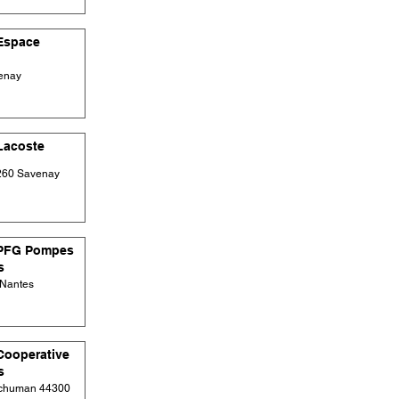
Espace
enay
Lacoste
4260 Savenay
PFG Pompes
s
 Nantes
ooperative
s
Schuman 44300