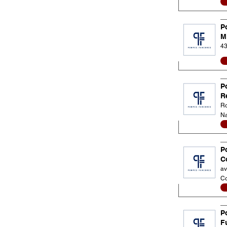
P
M
43
P
R
Ro
Na
P
C
av
C
P
Fu