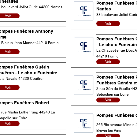
unéraires
Pompes Funèbres R
 boulevard Joliot Curie 44200 Nantes
Nantes
38 boulevard Joliot Cur
Voir
Voir
ompes Funèbres Anthony
ime
Pompes Funèbres G
 Bis rue Jean Monnet 44210 Pornic
- Le choix Funérair
La Chaussée rue Doct 
Voir
44210 Pornic
Voir
ompes Funèbres Guérin
ouëron - Le choix Funéraire
Pompes Funèbres 
ute Navale 44220 Couëron
Funèbres Générale
Voir
2 rue Gén de Gaulle 442
Sébastien sur Loire
Voir
ompes Funèbres Robert
 rue Martin Luther King 44240 La
Pompes Funèbres d
apelle sur Erdre
Voir
266 Bis avenue Mindin 
Brevin les Pins
Voir