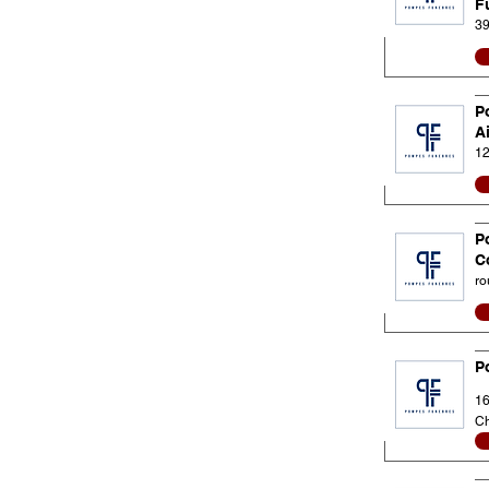
F
39
P
A
12
P
C
ro
P
16
Ch