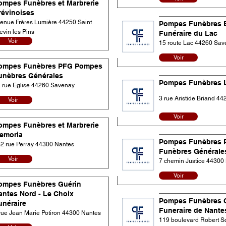
ompes Funèbres et Marbrerie
révinoises
enue Frères Lumière 44250 Saint
Pompes Funèbres 
evin les Pins
Funéraire du Lac
Voir
15 route Lac 44260 Sav
Voir
ompes Funèbres PFG Pompes
unèbres Générales
Pompes Funèbres 
 rue Eglise 44260 Savenay
3 rue Aristide Briand 4
Voir
Voir
ompes Funèbres et Marbrerie
emoria
Pompes Funèbres 
2 rue Perray 44300 Nantes
Funèbres Générale
Voir
7 chemin Justice 44300
Voir
ompes Funèbres Guérin
antes Nord - Le Choix
Pompes Funèbres C
unéraire
Funeraire de Nante
rue Jean Marie Potiron 44300 Nantes
119 boulevard Robert 