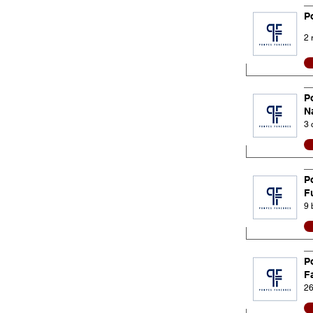
P
2 
P
N
3 
P
F
9 
P
F
26