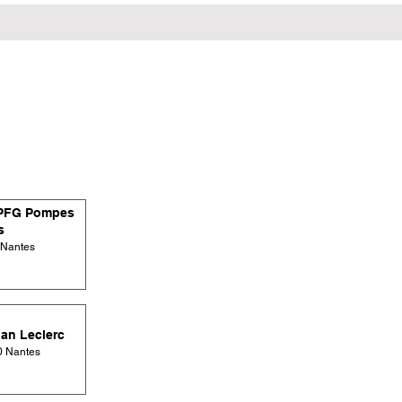
PFG Pompes
s
 Nantes
ian Leclerc
0 Nantes