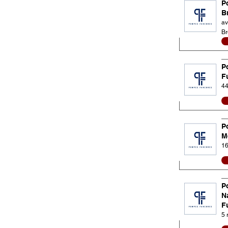
P
B
av
Br
P
F
44
P
M
16
P
N
F
5 