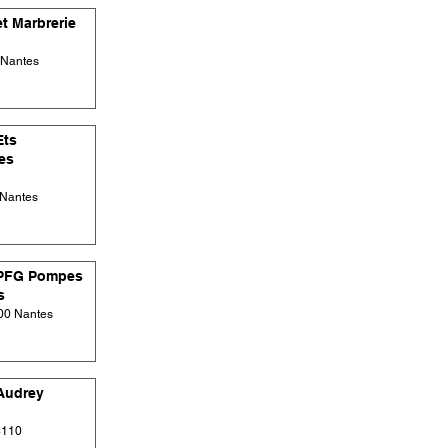
t Marbrerie
 Nantes
Ets
es
 Nantes
PFG Pompes
s
100 Nantes
Audrey
4110