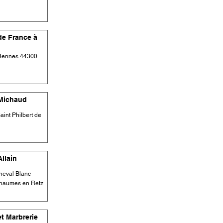
e France à
 Rennes 44300
Michaud
int Philbert de
llain
heval Blanc
Chaumes en Retz
t Marbrerie