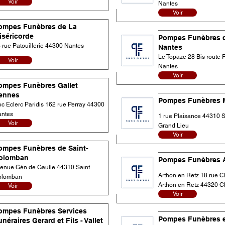
Voir
Nantes
Voir
ompes Funèbres de La
iséricorde
Pompes Funèbres d
 rue Patouillerie 44300 Nantes
Nantes
Le Topaze 28 Bis route
Voir
Nantes
Voir
ompes Funèbres Gallet
ennes
Pompes Funèbres 
c Eclerc Paridis 162 rue Perray 44300
ntes
1 rue Plaisance 44310 Sa
Voir
Grand Lieu
Voir
ompes Funèbres de Saint-
olomban
Pompes Funèbres A
enue Gén de Gaulle 44310 Saint
Arthon en Retz 18 rue C
olomban
Voir
Arthon en Retz 44320 
Voir
ompes Funèbres Services
Pompes Funèbres e
néraires Gerard et Fils - Vallet