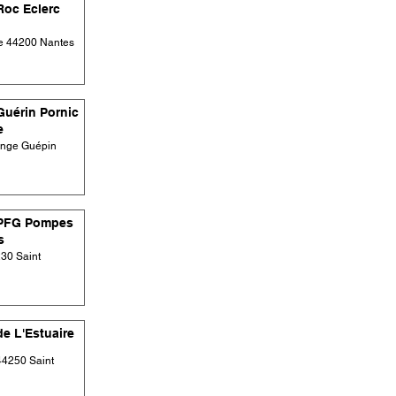
oc Eclerc
ie 44200 Nantes
uérin Pornic
e
Ange Guépin
PFG Pompes
s
30 Saint
e L'Estuaire
44250 Saint