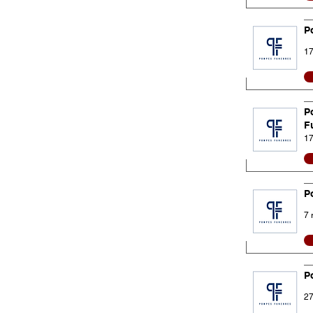
P
17
P
F
17
P
7 
P
27