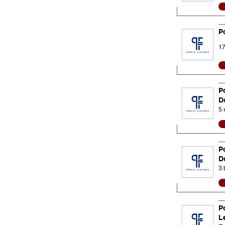
P
17
P
D
5 
P
D
3 
P
L