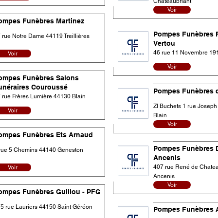
Châteaubriant
Voir
ompes Funèbres Martinez
Pompes Funèbres R
 rue Notre Dame 44119 Treillières
Vertou
Voir
46 rue 11 Novembre 19
Voir
ompes Funèbres Salons
unéraires Couroussé
Pompes Funèbres d
 rue Frères Lumière 44130 Blain
ZI Buchets 1 rue Josep
Voir
Blain
Voir
ompes Funèbres Ets Arnaud
Pompes Funèbres 
rue 5 Chemins 44140 Geneston
Ancenis
Voir
407 rue René de Chate
Ancenis
Voir
ompes Funèbres Guillou - PFG
5 rue Lauriers 44150 Saint Géréon
Pompes Funèbres