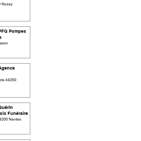
0 Nozay
PFG Pompes
s
isson
Agence
ets 44200
Guérin
oix Funéraire
44200 Nantes