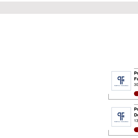
P
F
30
P
D
13