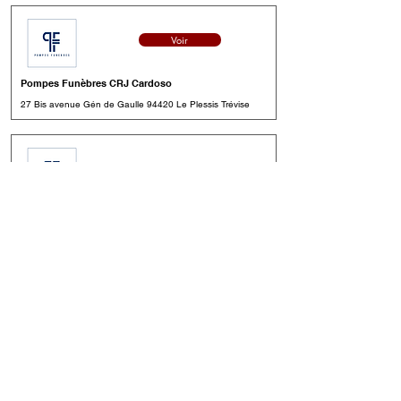
Voir
Pompes Funèbres CRJ Cardoso
27 Bis avenue Gén de Gaulle 94420 Le Plessis Trévise
Voir
Pompes Funèbres et Marbrerie Broka
29 rue Aristide Briand 94430 Chennevières sur Marne
Voir
Pompes Funèbres Roc Eclerc Limeil-
Brevannes
40 avenue Gabriel Péri 94450 Limeil Brévannes