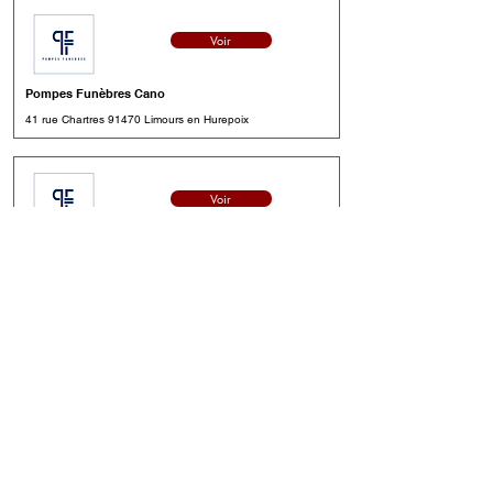
Voir
Pompes Funèbres Cano
41 rue Chartres 91470 Limours en Hurepoix
Voir
Pompes Funèbres Roc Eclerc
2 rue Tamaris 91480 Quincy sous Sénart
Voir
Pompes Funèbres et Marbrerie Lescarcelle
55 rue Boissy St Léger 91480 Quincy sous Sénart